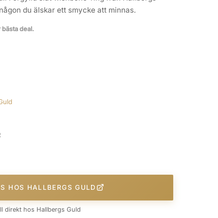
r någon du älskar ett smycke att minnas.
r bästa deal.
Guld
R
IS HOS HALLBERGS GULD
äll direkt hos Hallbergs Guld