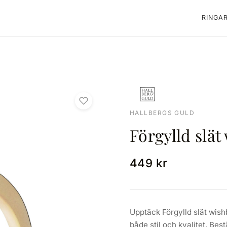
RINGA
HALLBERGS GULD
Förgylld slä
449 kr
Upptäck Förgylld slät wis
både stil och kvalitet. Bes