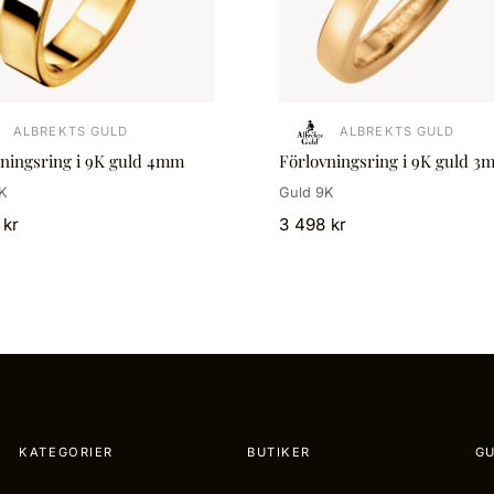
ALBREKTS GULD
ALBREKTS GULD
vningsring i 9K guld 4mm
Förlovningsring i 9K guld 3
K
Guld 9K
 kr
3 498 kr
KATEGORIER
BUTIKER
GU