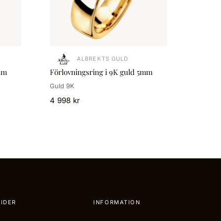
ALBREKTS GULD
mm
Förlovningsring i 9K guld 5mm
Guld 9K
4 998 kr
IDER
INFORMATION