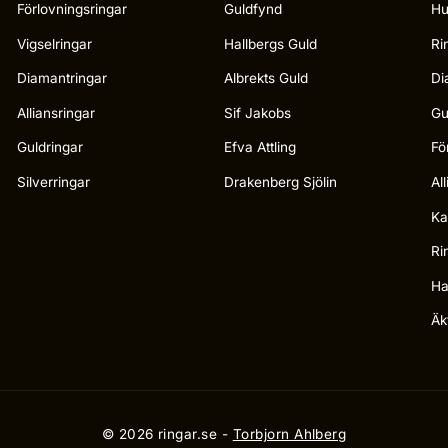
Förlovningsringar
Guldfynd
Hu
Vigselringar
Hallbergs Guld
Ri
Diamantringar
Albrekts Guld
Di
Alliansringar
Sif Jakobs
Gu
Guldringar
Efva Attling
Fö
Silverringar
Drakenberg Sjölin
Al
Ka
Ri
Ha
Äk
© 2026 ringar.se -
Torbjorn Ahlberg