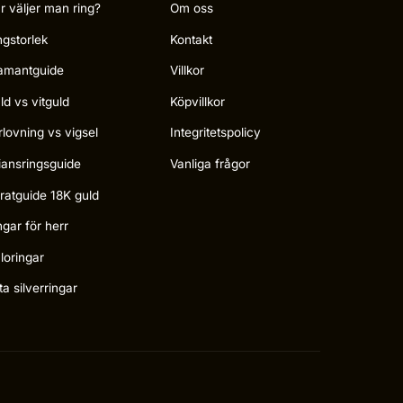
r väljer man ring?
Om oss
ngstorlek
Kontakt
amantguide
Villkor
ld vs vitguld
Köpvillkor
rlovning vs vigsel
Integritetspolicy
liansringsguide
Vanliga frågor
ratguide 18K guld
ngar för herr
loringar
ta silverringar