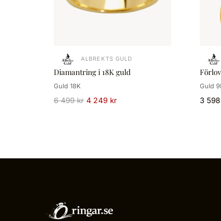
ALBREKTS GULD
Diamantring i 18K guld
Förlo
Guld 18K
Guld 9
6 499 kr
4 249 kr
3 598