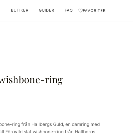
R
BUTIKER
GUIDER
FAQ
FAVORITER
t wishbone-ring
hbone-ring från Hallbergs Guld, en damring med
täll Förgylld slät wishbone-ring från Hallbergs