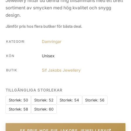
Jewellery hittar du denna ring tillsammans med ett brett
sortiment av smycken med hög kvalitet och snygg
design.
Jämför pris hos flera butiker för bästa deal.
Damringar
KATEGORI
Unisex
KÖN
Sif Jakobs Jewellery
BUTIK
TILLGÄNGLIGA STORLEKAR
Storlek: 50
Storlek: 52
Storlek: 54
Storlek: 56
Storlek: 58
Storlek: 60
SE PRIS HOS SIF JAKOBS JEWELLERY