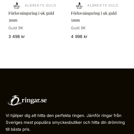
ALBREKTS GULD
ALBREKTS GULD
Förlovningsring i 9K guld
Förlovningsring i 9K guld
3mm
5mm
Guld 9K
Guld 9K
3 498 kr
4 998 kr
Vi hjälper dig att hitta den perfekta ringen. Jämför ringar från
Sveriges mest populära smyckesbutiker och hitta din drömring
till bästa pris.