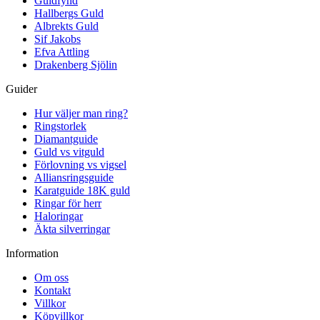
Guldfynd
Hallbergs Guld
Albrekts Guld
Sif Jakobs
Efva Attling
Drakenberg Sjölin
Guider
Hur väljer man ring?
Ringstorlek
Diamantguide
Guld vs vitguld
Förlovning vs vigsel
Alliansringsguide
Karatguide 18K guld
Ringar för herr
Haloringar
Äkta silverringar
Information
Om oss
Kontakt
Villkor
Köpvillkor