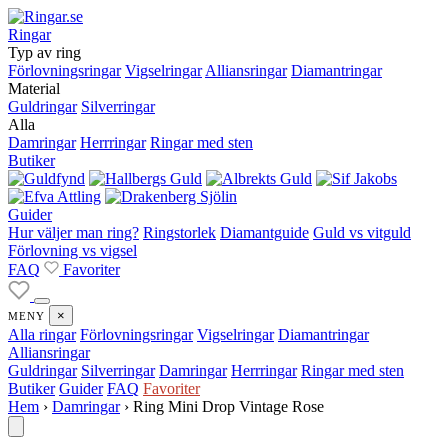
Ringar
Typ av ring
Förlovningsringar
Vigselringar
Alliansringar
Diamantringar
Material
Guldringar
Silverringar
Alla
Damringar
Herrringar
Ringar med sten
Butiker
Guider
Hur väljer man ring?
Ringstorlek
Diamantguide
Guld vs vitguld
Förlovning vs vigsel
FAQ
Favoriter
×
MENY
Alla ringar
Förlovningsringar
Vigselringar
Diamantringar
Alliansringar
Guldringar
Silverringar
Damringar
Herrringar
Ringar med sten
Butiker
Guider
FAQ
Favoriter
Hem
›
Damringar
›
Ring Mini Drop Vintage Rose