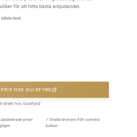
iker för att hitta bästa erbjudandet.
r bästa deal.
 PRIS HOS GULDFYND
äll direkt hos Guldfynd
Uppdaterade priser
✓ Snabb leverans från svenska
gligen
butiker