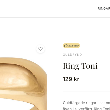
RINGA
GULDFYND
Ring Toni
129 kr
Guldfärgade ringar i set o
även i silverfärg. Ring Ton