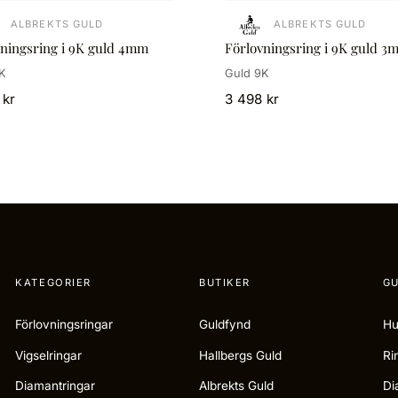
ALBREKTS GULD
ALBREKTS GULD
vningsring i 9K guld 4mm
Förlovningsring i 9K guld 3
K
Guld 9K
 kr
3 498 kr
KATEGORIER
BUTIKER
GU
Förlovningsringar
Guldfynd
Hu
Vigselringar
Hallbergs Guld
Ri
Diamantringar
Albrekts Guld
Di