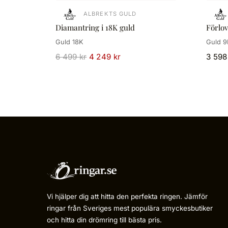
ALBREKTS GULD
Diamantring i 18K guld
Förlo
Guld 18K
Guld 9
6 499 kr
4 249 kr
3 598
Vi hjälper dig att hitta den perfekta ringen. Jämför
ringar från Sveriges mest populära smyckesbutiker
och hitta din drömring till bästa pris.