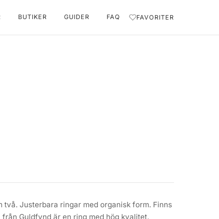
R
BUTIKER
GUIDER
FAQ
FAVORITER
m två. Justerbara ringar med organisk form. Finns
i från Guldfynd är en ring med hög kvalitet.