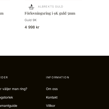
ALBREKTS GULD
mm
Förlovningsring i 9K guld 5mm
Guld 9K
4 998 kr
IDER
INFORMATION
r väljer man ring?
Om oss
ngstorlek
Kontakt
amantguide
Villkor