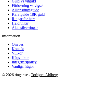
Guld vs vitguld
Förlovning vs vigsel
Alliansringsguide
Karatguide 18K guld
Ringar för herr
Haloringar
Äkta silverringar
Information
Om oss
Kontakt
Villkor
Köpvillkor
Integritetspolicy
Vanliga frågor
© 2026 ringar.se -
Torbjorn Ahlberg