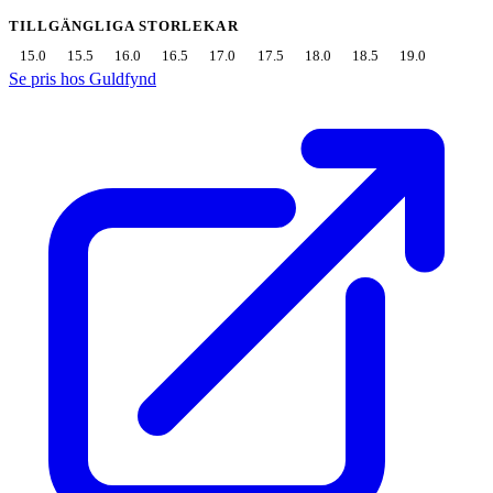
TILLGÄNGLIGA STORLEKAR
15.0
15.5
16.0
16.5
17.0
17.5
18.0
18.5
19.0
Se pris hos Guldfynd