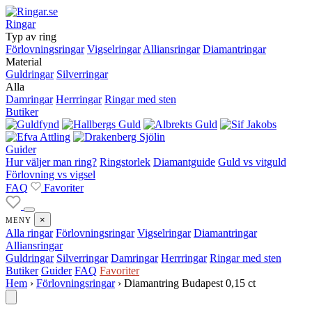
Ringar
Typ av ring
Förlovningsringar
Vigselringar
Alliansringar
Diamantringar
Material
Guldringar
Silverringar
Alla
Damringar
Herrringar
Ringar med sten
Butiker
Guider
Hur väljer man ring?
Ringstorlek
Diamantguide
Guld vs vitguld
Förlovning vs vigsel
FAQ
Favoriter
×
MENY
Alla ringar
Förlovningsringar
Vigselringar
Diamantringar
Alliansringar
Guldringar
Silverringar
Damringar
Herrringar
Ringar med sten
Butiker
Guider
FAQ
Favoriter
Hem
›
Förlovningsringar
›
Diamantring Budapest 0,15 ct