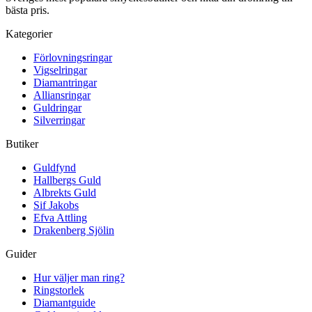
bästa pris.
Kategorier
Förlovningsringar
Vigselringar
Diamantringar
Alliansringar
Guldringar
Silverringar
Butiker
Guldfynd
Hallbergs Guld
Albrekts Guld
Sif Jakobs
Efva Attling
Drakenberg Sjölin
Guider
Hur väljer man ring?
Ringstorlek
Diamantguide