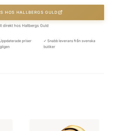
IS HOS HALLBERGS GULD
äll direkt hos Hallbergs Guld
Uppdaterade priser
✓ Snabb leverans från svenska
gligen
butiker