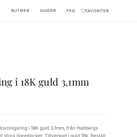
R
BUTIKER
GUIDER
FAQ
FAVORITER
ing i 18K guld 3,1mm
lovningsring i 18K guld 3,1mm, från Hallbergs
det stora ögonblicket. Tillverkad i guld 18k. Beställ