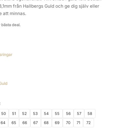
3,1mm från Hallbergs Guld och ge dig själv eller
e att minnas.
r bästa deal.
sringar
Guld
R
50
51
52
53
54
55
56
57
58
64
65
66
67
68
69
70
71
72