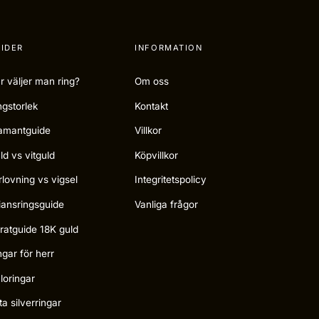
IDER
INFORMATION
r väljer man ring?
Om oss
ngstorlek
Kontakt
amantguide
Villkor
ld vs vitguld
Köpvillkor
rlovning vs vigsel
Integritetspolicy
liansringsguide
Vanliga frågor
ratguide 18K guld
ngar för herr
loringar
ta silverringar