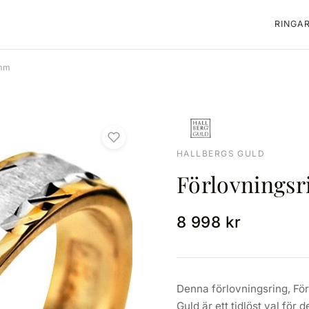
RINGA
1mm
HALLBERGS GULD
Förlovningsr
8 998 kr
Denna förlovningsring, För
Guld är ett tidlöst val för 