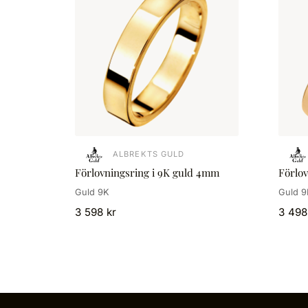
ALBREKTS GULD
Förlovningsring i 9K guld 4mm
Förlo
Guld 9K
Guld 9
3 598 kr
3 498