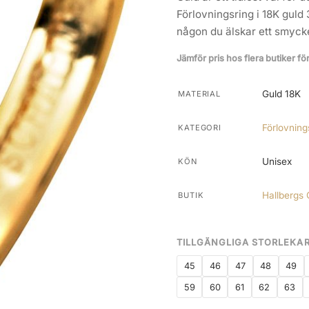
Förlovningsring i 18K guld 
någon du älskar ett smyck
Jämför pris hos flera butiker fö
Guld 18K
MATERIAL
Förlovning
KATEGORI
Unisex
KÖN
Hallbergs 
BUTIK
TILLGÄNGLIGA STORLEKA
45
46
47
48
49
59
60
61
62
63