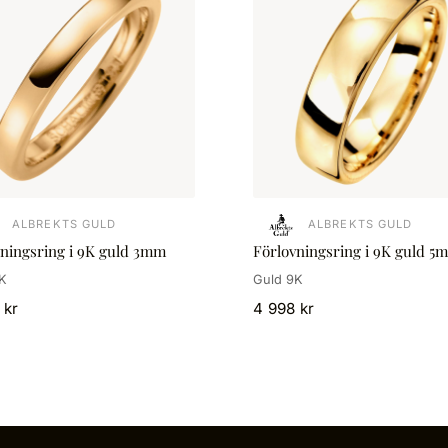
ALBREKTS GULD
ALBREKTS GULD
vningsring i 9K guld 3mm
Förlovningsring i 9K guld 5
K
Guld 9K
 kr
4 998 kr