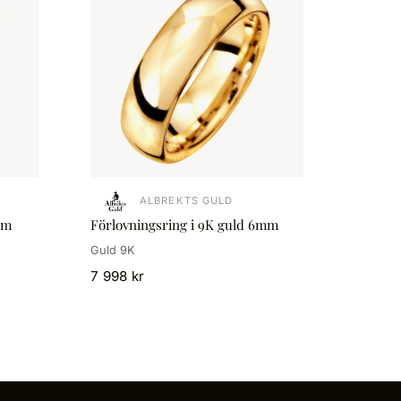
ALBREKTS GULD
mm
Förlovningsring i 9K guld 6mm
Guld 9K
7 998 kr