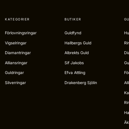
KATEGORIER
BUTIKER
GU
Förlovningsringar
Guldfynd
Hu
Vigselringar
Hallbergs Guld
Ri
Diamantringar
Albrekts Guld
Di
Alliansringar
Sif Jakobs
Gu
Guldringar
Efva Attling
Fö
Silverringar
Drakenberg Sjölin
Al
Ka
Ri
Ha
Äk