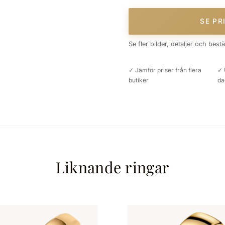
SE PR
Se fler bilder, detaljer och best
✓ Jämför priser från flera
✓ 
butiker
da
Liknande ringar