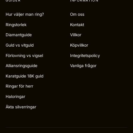
GUIDER
INFORMATION
Hur väljer man ring?
Om oss
Ringstorlek
Kontakt
Diamantguide
Villkor
Guld vs vitguld
Köpvillkor
Förlovning vs vigsel
Integritetspolicy
Alliansringsguide
Vanliga frågor
Karatguide 18K guld
Ringar för herr
Haloringar
Äkta silverringar