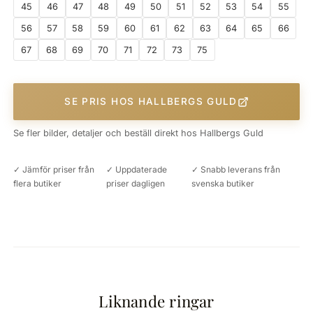
45
46
47
48
49
50
51
52
53
54
55
56
57
58
59
60
61
62
63
64
65
66
67
68
69
70
71
72
73
75
SE PRIS HOS HALLBERGS GULD
Se fler bilder, detaljer och beställ direkt hos Hallbergs Guld
✓ Jämför priser från
✓ Uppdaterade
✓ Snabb leverans från
flera butiker
priser dagligen
svenska butiker
Liknande ringar