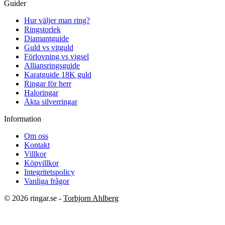
Guider
Hur väljer man ring?
Ringstorlek
Diamantguide
Guld vs vitguld
Förlovning vs vigsel
Alliansringsguide
Karatguide 18K guld
Ringar för herr
Haloringar
Äkta silverringar
Information
Om oss
Kontakt
Villkor
Köpvillkor
Integritetspolicy
Vanliga frågor
© 2026 ringar.se -
Torbjorn Ahlberg