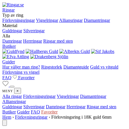
Ringar
Typ av ring
Förlovningsringar
Vigselringar
Alliansringar
Diamantringar
Material
Guldringar
Silverringar
Alla
Damringar
Herrringar
Ringar med sten
Butiker
Guider
Hur väljer man ring?
Ringstorlek
Diamantguide
Guld vs vitguld
Förlovning vs vigsel
FAQ
Favoriter
×
MENY
Alla ringar
Förlovningsringar
Vigselringar
Diamantringar
Alliansringar
Guldringar
Silverringar
Damringar
Herrringar
Ringar med sten
Butiker
Guider
FAQ
Favoriter
Hem
›
Förlovningsringar
›
Förlovningsring i 18K guld 6mm