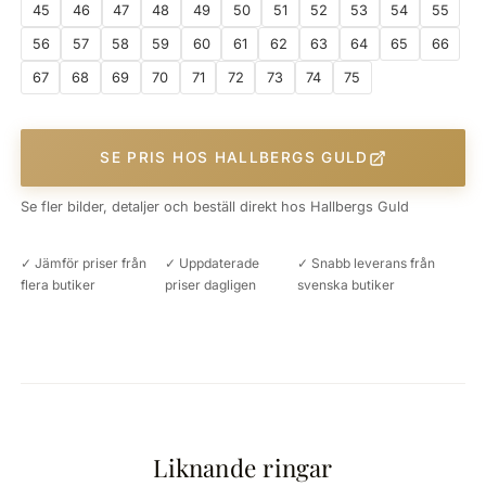
45
46
47
48
49
50
51
52
53
54
55
56
57
58
59
60
61
62
63
64
65
66
67
68
69
70
71
72
73
74
75
SE PRIS HOS HALLBERGS GULD
Se fler bilder, detaljer och beställ direkt hos Hallbergs Guld
✓ Jämför priser från
✓ Uppdaterade
✓ Snabb leverans från
flera butiker
priser dagligen
svenska butiker
Liknande ringar