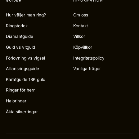
GUIDER
INFORMATION
Hur väljer man ring?
Om oss
Ringstorlek
Kontakt
Diamantguide
Villkor
Guld vs vitguld
Köpvillkor
Förlovning vs vigsel
Integritetspolicy
Alliansringsguide
Vanliga frågor
Karatguide 18K guld
Ringar för herr
Haloringar
Äkta silverringar