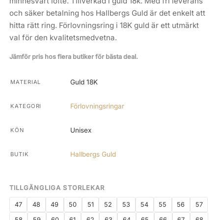
minnesvärt löfte. Tillverkad i guld 18k. Med fri leverans
och säker betalning hos Hallbergs Guld är det enkelt att
hitta rätt ring. Förlovningsring i 18K guld är ett utmärkt
val för den kvalitetsmedvetna.
Jämför pris hos flera butiker för bästa deal.
Guld 18K
MATERIAL
Förlovningsringar
KATEGORI
Unisex
KÖN
Hallbergs Guld
BUTIK
TILLGÄNGLIGA STORLEKAR
47
48
49
50
51
52
53
54
55
56
57
58
59
60
61
62
63
64
65
66
67
68