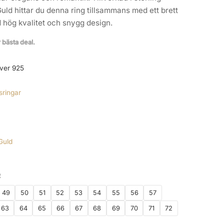
Guld hittar du denna ring tillsammans med ett brett
hög kvalitet och snygg design.
r bästa deal.
lver 925
sringar
Guld
R
49
50
51
52
53
54
55
56
57
63
64
65
66
67
68
69
70
71
72