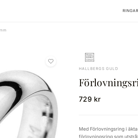
RINGA
 3mm
HALLBERGS GULD
Förlovningsr
729 kr
Med Förlovningsring i äkta
förlovningsring som utstrål