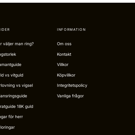
IDER
INFORMATION
r väljer man ring?
Om oss
ngstorlek
Kontakt
amantguide
Villkor
ld vs vitguld
Köpvillkor
rlovning vs vigsel
Integritetspolicy
liansringsguide
Vanliga frågor
ratguide 18K guld
ngar för herr
loringar