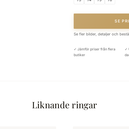
SE PR
Se fler bilder, detaljer och best
✓ Jämför priser från flera
✓ 
butiker
da
Liknande ringar