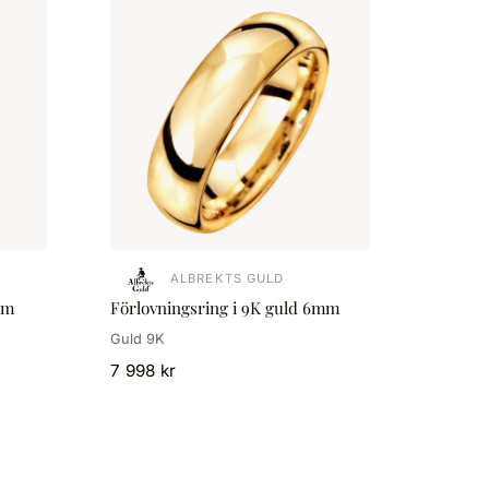
ALBREKTS GULD
mm
Förlovningsring i 9K guld 6mm
Guld 9K
7 998 kr