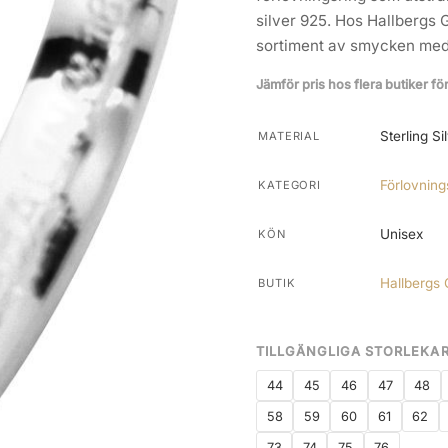
silver 925. Hos Hallbergs 
sortiment av smycken med 
Jämför pris hos flera butiker fö
Sterling Si
MATERIAL
Förlovning
KATEGORI
Unisex
KÖN
Hallbergs 
BUTIK
TILLGÄNGLIGA STORLEKA
44
45
46
47
48
58
59
60
61
62
73
74
75
76