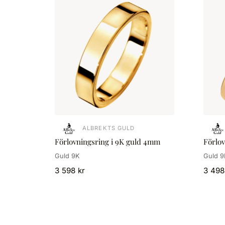
ALBREKTS GULD
Förlovningsring i 9K guld 4mm
Förlo
Guld 9K
Guld 9
3 598 kr
3 498