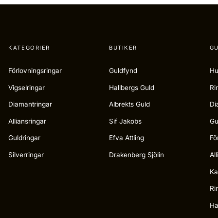
KATEGORIER
BUTIKER
GU
Förlovningsringar
Guldfynd
Hu
Vigselringar
Hallbergs Guld
Ri
Diamantringar
Albrekts Guld
Di
Alliansringar
Sif Jakobs
Gu
Guldringar
Efva Attling
Fö
Silverringar
Drakenberg Sjölin
Al
Ka
Ri
Ha