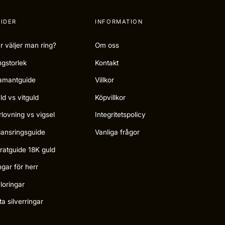
IDER
INFORMATION
r väljer man ring?
Om oss
ngstorlek
Kontakt
amantguide
Villkor
ld vs vitguld
Köpvillkor
rlovning vs vigsel
Integritetspolicy
liansringsguide
Vanliga frågor
ratguide 18K guld
ngar för herr
loringar
ta silverringar