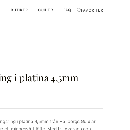
R
BUTIKER
GUIDER
FAQ
FAVORITER
ing i platina 4,5mm
ngsring i platina 4,5mm från Hallbergs Guld är
ge ett minnesvärt löfte. Med fri leverans och