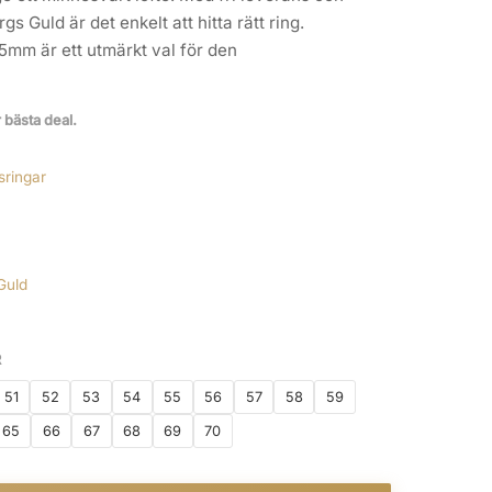
s Guld är det enkelt att hitta rätt ring.
,5mm är ett utmärkt val för den
r bästa deal.
sringar
Guld
R
51
52
53
54
55
56
57
58
59
65
66
67
68
69
70