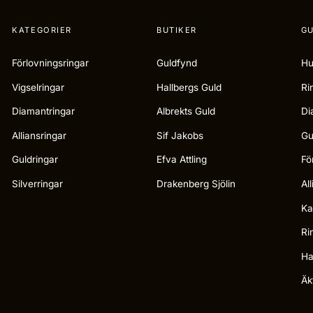
KATEGORIER
BUTIKER
GU
Förlovningsringar
Guldfynd
Hu
Vigselringar
Hallbergs Guld
Ri
Diamantringar
Albrekts Guld
Di
Alliansringar
Sif Jakobs
Gu
Guldringar
Efva Attling
Fö
Silverringar
Drakenberg Sjölin
Al
Ka
Ri
Ha
Äk