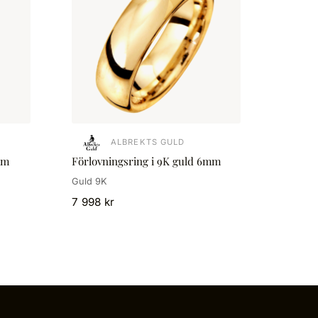
ALBREKTS GULD
mm
Förlovningsring i 9K guld 6mm
Guld 9K
7 998 kr