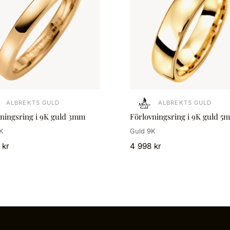
ALBREKTS GULD
ALBREKTS GULD
vningsring i 9K guld 3mm
Förlovningsring i 9K guld 5
K
Guld 9K
 kr
4 998 kr