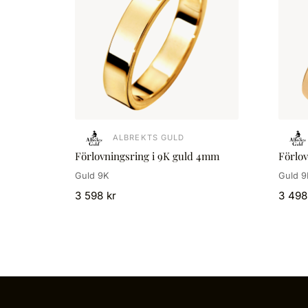
ALBREKTS GULD
Förlovningsring i 9K guld 4mm
Förlo
Guld 9K
Guld 9
3 598 kr
3 498