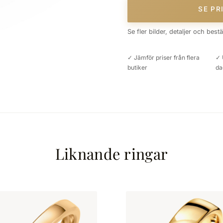
SE PR
Se fler bilder, detaljer och best
✓ Jämför priser från flera
✓ 
butiker
da
Liknande ringar