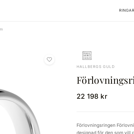
RINGA
mm
HALLBERGS GULD
Förlovningsr
22 198 kr
Förlovningsringen Förlovni
designad för den som vill 