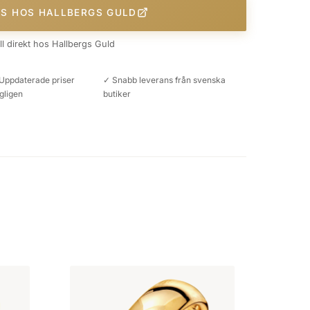
IS HOS HALLBERGS GULD
äll direkt hos Hallbergs Guld
Uppdaterade priser
✓ Snabb leverans från svenska
gligen
butiker