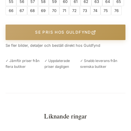
55
56
57
58
59
60
61
62
63
64
65
66
67
68
69
70
71
72
73
74
75
76
SE PRIS HOS GULDFYND
Se fler bilder, detaljer och beställ direkt hos Guldfynd
✓ Jämför priser från
✓ Uppdaterade
✓ Snabb leverans från
flera butiker
priser dagligen
svenska butiker
Liknande ringar