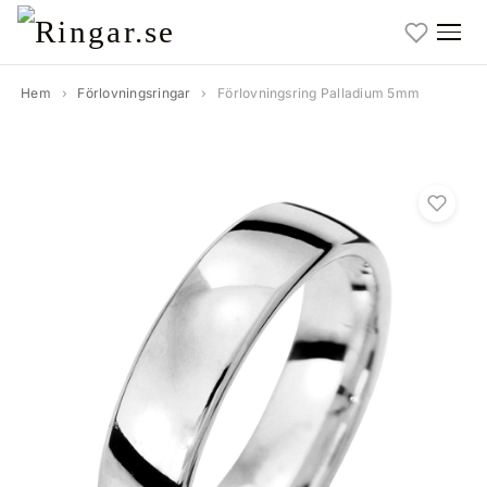
Hem
›
Förlovningsringar
›
Förlovningsring Palladium 5mm