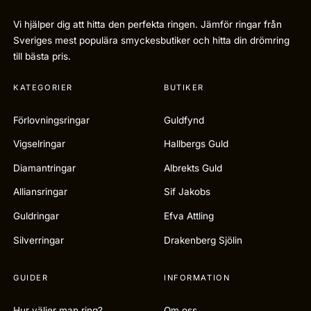
Vi hjälper dig att hitta den perfekta ringen. Jämför ringar från
Sveriges mest populära smyckesbutiker och hitta din drömring
till bästa pris.
KATEGORIER
BUTIKER
Förlovningsringar
Guldfynd
Vigselringar
Hallbergs Guld
Diamantringar
Albrekts Guld
Alliansringar
Sif Jakobs
Guldringar
Efva Attling
Silverringar
Drakenberg Sjölin
GUIDER
INFORMATION
Hur väljer man ring?
Om oss