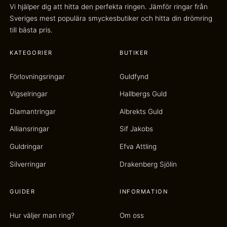
Vi hjälper dig att hitta den perfekta ringen. Jämför ringar från
Sveriges mest populära smyckesbutiker och hitta din drömring
till bästa pris.
KATEGORIER
BUTIKER
Förlovningsringar
Guldfynd
Vigselringar
Hallbergs Guld
Diamantringar
Albrekts Guld
Alliansringar
Sif Jakobs
Guldringar
Efva Attling
Silverringar
Drakenberg Sjölin
GUIDER
INFORMATION
Hur väljer man ring?
Om oss