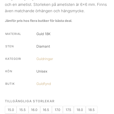
och en ametist. Storleken på ametisten är 6x6 mm. Finns
även matchande örhängen och hängsmycke.
Jämför pris hos flera butiker för bästa deal.
Guld 18K
MATERIAL
Diamant
STEN
Guldringar
KATEGORI
Unisex
KÖN
Guldfynd
BUTIK
TILLGÄNGLIGA STORLEKAR
15.0
15.5
16.0
16.5
17.0
17.5
18.0
18.5