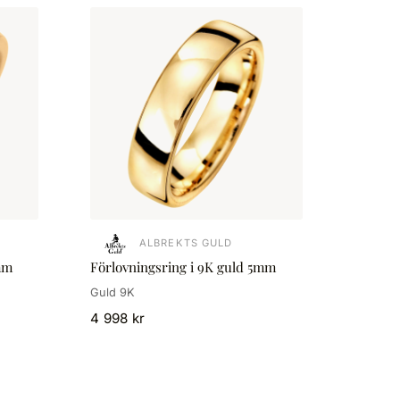
ALBREKTS GULD
mm
Förlovningsring i 9K guld 5mm
Guld 9K
4 998 kr