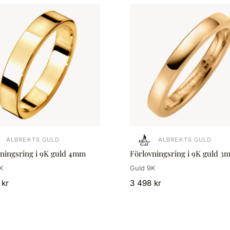
ALBREKTS GULD
ALBREKTS GULD
vningsring i 9K guld 4mm
Förlovningsring i 9K guld 3
K
Guld 9K
 kr
3 498 kr