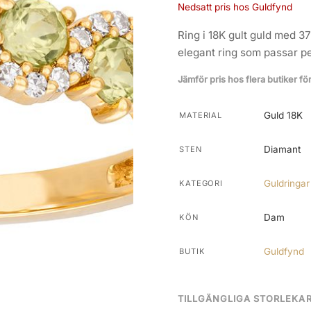
Nedsatt pris hos Guldfynd
Ring i 18K gult guld med 37
elegant ring som passar per
Jämför pris hos flera butiker fö
Guld 18K
MATERIAL
Diamant
STEN
Guldringar
KATEGORI
Dam
KÖN
Guldfynd
BUTIK
TILLGÄNGLIGA STORLEKA