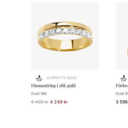
ALBREKTS GULD
Diamantring i 18K guld
Förlo
Guld 18K
Guld 9
6 499 kr
4 249 kr
3 598