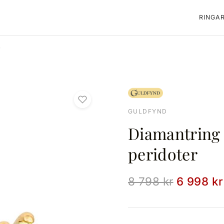
RINGA
r
GULDFYND
Diamantring 
peridoter
8 798 kr
6 998 kr