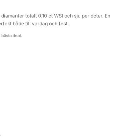
 diamanter totalt 0,10 ct WSI och sju peridoter. En
fekt både till vardag och fest.
r bästa deal.
R