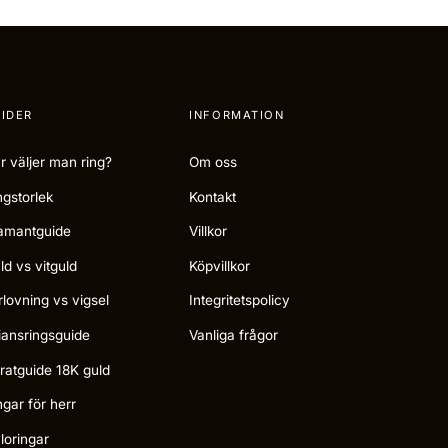
IDER
INFORMATION
r väljer man ring?
Om oss
ngstorlek
Kontakt
amantguide
Villkor
ld vs vitguld
Köpvillkor
rlovning vs vigsel
Integritetspolicy
liansringsguide
Vanliga frågor
ratguide 18K guld
ngar för herr
loringar