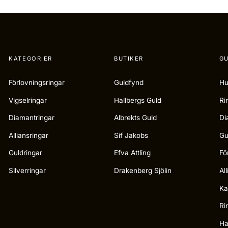
KATEGORIER
BUTIKER
GU
Förlovningsringar
Guldfynd
Hu
Vigselringar
Hallbergs Guld
Ri
Diamantringar
Albrekts Guld
Di
Alliansringar
Sif Jakobs
Gu
Guldringar
Efva Attling
Fö
Silverringar
Drakenberg Sjölin
Al
Ka
Ri
Ha