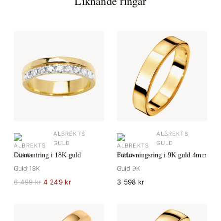
Liknande ringar
ALBREKTS
ALBREKTS
GULD
GULD
Diamantring i 18K guld
Förlovningsring i 9K guld 4mm
Guld 18K
Guld 9K
6 499 kr
4 249 kr
3 598 kr