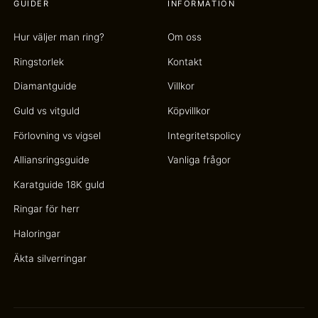
GUIDER
INFORMATION
Hur väljer man ring?
Om oss
Ringstorlek
Kontakt
Diamantguide
Villkor
Guld vs vitguld
Köpvillkor
Förlovning vs vigsel
Integritetspolicy
Alliansringsguide
Vanliga frågor
Karatguide 18K guld
Ringar för herr
Haloringar
Äkta silverringar