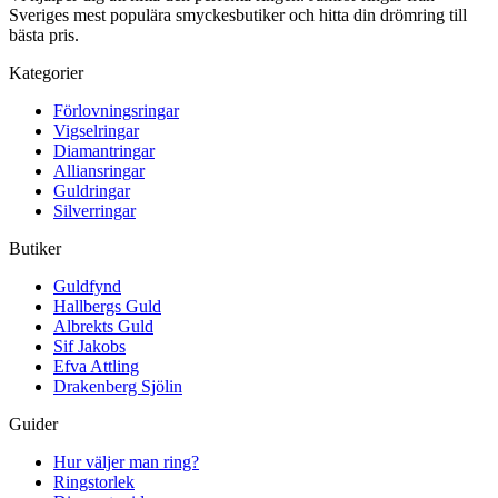
Sveriges mest populära smyckesbutiker och hitta din drömring till
bästa pris.
Kategorier
Förlovningsringar
Vigselringar
Diamantringar
Alliansringar
Guldringar
Silverringar
Butiker
Guldfynd
Hallbergs Guld
Albrekts Guld
Sif Jakobs
Efva Attling
Drakenberg Sjölin
Guider
Hur väljer man ring?
Ringstorlek