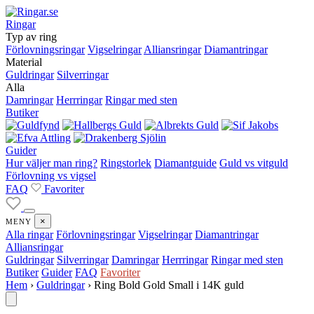
Ringar
Typ av ring
Förlovningsringar
Vigselringar
Alliansringar
Diamantringar
Material
Guldringar
Silverringar
Alla
Damringar
Herrringar
Ringar med sten
Butiker
Guider
Hur väljer man ring?
Ringstorlek
Diamantguide
Guld vs vitguld
Förlovning vs vigsel
FAQ
Favoriter
×
MENY
Alla ringar
Förlovningsringar
Vigselringar
Diamantringar
Alliansringar
Guldringar
Silverringar
Damringar
Herrringar
Ringar med sten
Butiker
Guider
FAQ
Favoriter
Hem
›
Guldringar
›
Ring Bold Gold Small i 14K guld