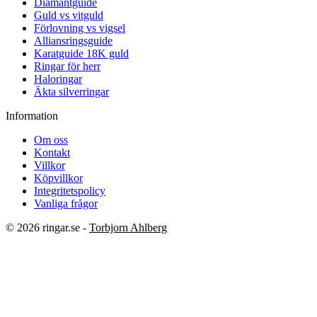
Diamantguide
Guld vs vitguld
Förlovning vs vigsel
Alliansringsguide
Karatguide 18K guld
Ringar för herr
Haloringar
Äkta silverringar
Information
Om oss
Kontakt
Villkor
Köpvillkor
Integritetspolicy
Vanliga frågor
© 2026 ringar.se -
Torbjorn Ahlberg