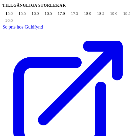
TILLGÄNGLIGA STORLEKAR
15.0
15.5
16.0
16.5
17.0
17.5
18.0
18.5
19.0
19.5
20.0
Se pris hos Guldfynd