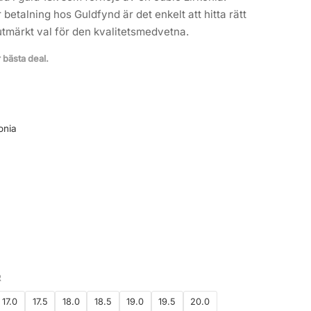
betalning hos Guldfynd är det enkelt att hitta rätt
t utmärkt val för den kvalitetsmedvetna.
r bästa deal.
onia
R
17.0
17.5
18.0
18.5
19.0
19.5
20.0