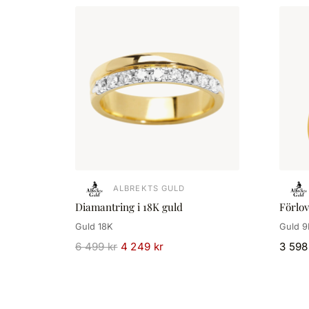
ALBREKTS GULD
Diamantring i 18K guld
Förlo
Guld 18K
Guld 9
6 499 kr
4 249 kr
3 598