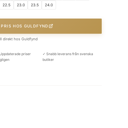
22.5
23.0
23.5
24.0
 PRIS HOS GULDFYND
äll direkt hos Guldfynd
Uppdaterade priser
✓ Snabb leverans från svenska
gligen
butiker