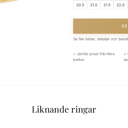
20.5
21.0
21.5
22.0
SE
Se fler bilder, detaljer och best
✓ Jämför priser från flera
✓ 
butiker
da
Liknande ringar