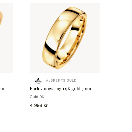
ALBREKTS GULD
mm
Förlovningsring i 9K guld 5mm
Guld 9K
4 998 kr