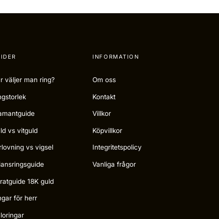
IDER
INFORMATION
r väljer man ring?
Om oss
ngstorlek
Kontakt
amantguide
Villkor
ld vs vitguld
Köpvillkor
rlovning vs vigsel
Integritetspolicy
liansringsguide
Vanliga frågor
ratguide 18K guld
ngar för herr
loringar