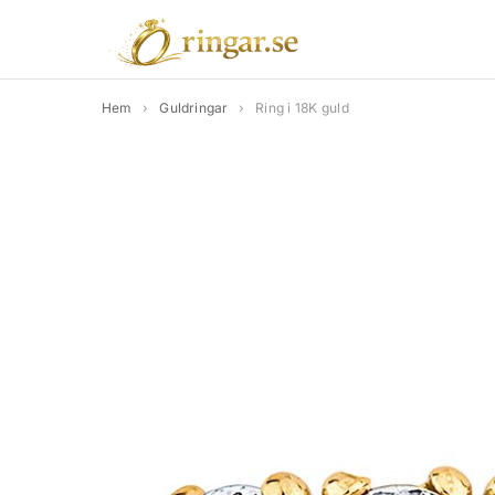
Hem
›
Guldringar
›
Ring i 18K guld