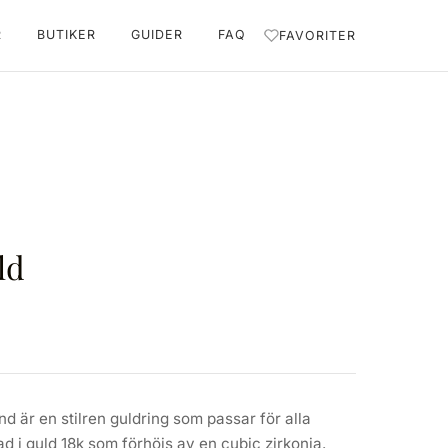
R
BUTIKER
GUIDER
FAQ
FAVORITER
ld
nd är en stilren guldring som passar för alla
rkad i guld 18k som förhöjs av en cubic zirkonia.