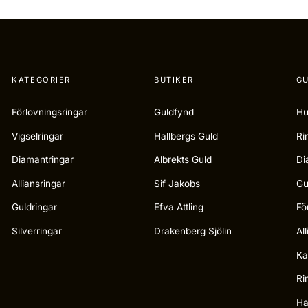
KATEGORIER
BUTIKER
GU
Förlovningsringar
Guldfynd
Hu
Vigselringar
Hallbergs Guld
Ri
Diamantringar
Albrekts Guld
Di
Alliansringar
Sif Jakobs
Gu
Guldringar
Efva Attling
Fö
Silverringar
Drakenberg Sjölin
Al
Ka
Ri
Ha