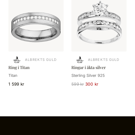
ALBREKTS GULD
ALBREKTS GULD
Ring i Titan
Ringar i äkta silver
Titan
Sterling Silver 925
1 599 kr
599 kr
300 kr