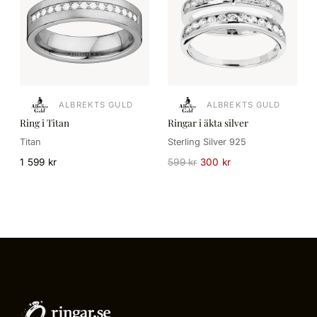
ALBREKTS GULD
ALBREKTS GULD
Ring i Titan
Ringar i äkta silver
Titan
Sterling Silver 925
1 599 kr
599 kr
300 kr