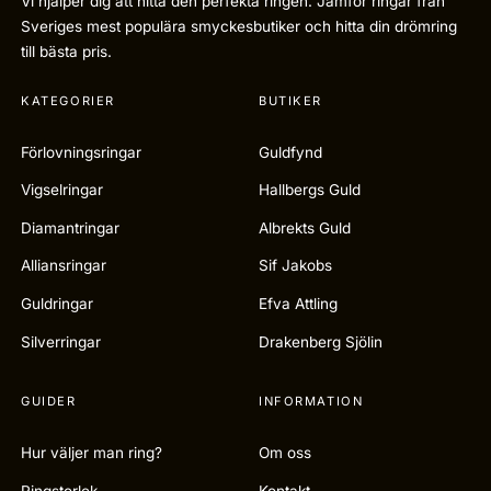
Vi hjälper dig att hitta den perfekta ringen. Jämför ringar från
Sveriges mest populära smyckesbutiker och hitta din drömring
till bästa pris.
KATEGORIER
BUTIKER
Förlovningsringar
Guldfynd
Vigselringar
Hallbergs Guld
Diamantringar
Albrekts Guld
Alliansringar
Sif Jakobs
Guldringar
Efva Attling
Silverringar
Drakenberg Sjölin
GUIDER
INFORMATION
Hur väljer man ring?
Om oss
Ringstorlek
Kontakt