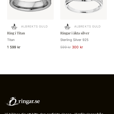
ALBREKTS GULD
ALBREKTS GULD
Ring i Titan
Ringar i äkta silver
Titan
Sterling Silver 925
1 599 kr
599 kr
300 kr