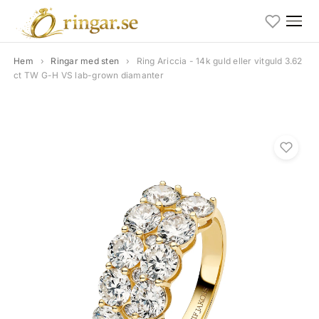
Hem
›
Ringar med sten
›
Ring Ariccia - 14k guld eller vitguld 3.62
ct TW G-H VS lab-grown diamanter