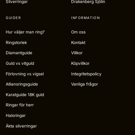
Silverringar
Drakenberg Sjölin
GUIDER
INFORMATION
Hur väljer man ring?
Om oss
Ringstorlek
Kontakt
Diamantguide
Villkor
Guld vs vitguld
Köpvillkor
Förlovning vs vigsel
Integritetspolicy
Alliansringsguide
Vanliga frågor
Karatguide 18K guld
Ringar för herr
Haloringar
Äkta silverringar