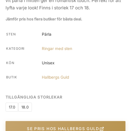
vit pärla i mitten ger en romantisk touch. Perfekt för att
lyfta varje look! Finns i storlek 17 och 18.
Jämför pris hos flera butiker för bästa deal.
Pärla
STEN
Ringar med sten
KATEGORI
Unisex
KÖN
Hallbergs Guld
BUTIK
TILLGÄNGLIGA STORLEKAR
17.0
18.0
SE PRIS HOS HALLBERGS GULD