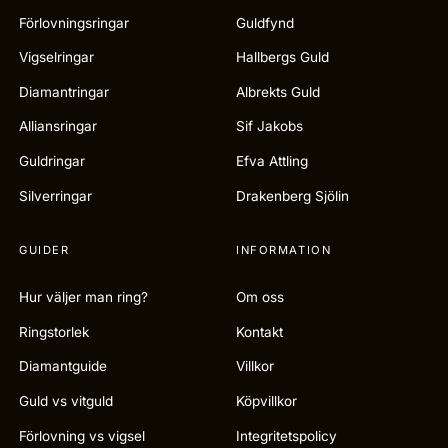
Förlovningsringar
Guldfynd
Vigselringar
Hallbergs Guld
Diamantringar
Albrekts Guld
Alliansringar
Sif Jakobs
Guldringar
Efva Attling
Silverringar
Drakenberg Sjölin
GUIDER
INFORMATION
Hur väljer man ring?
Om oss
Ringstorlek
Kontakt
Diamantguide
Villkor
Guld vs vitguld
Köpvillkor
Förlovning vs vigsel
Integritetspolicy