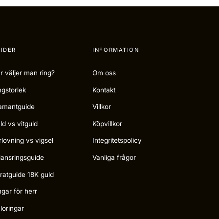
IDER
INFORMATION
r väljer man ring?
Om oss
ngstorlek
Kontakt
amantguide
Villkor
ld vs vitguld
Köpvillkor
rlovning vs vigsel
Integritetspolicy
liansringsguide
Vanliga frågor
ratguide 18K guld
ngar för herr
loringar