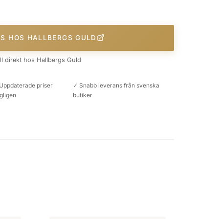
IS HOS HALLBERGS GULD
äll direkt hos Hallbergs Guld
Uppdaterade priser
✓ Snabb leverans från svenska
gligen
butiker