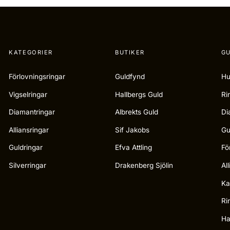
KATEGORIER
BUTIKER
GU
Förlovningsringar
Guldfynd
Hu
Vigselringar
Hallbergs Guld
Ri
Diamantringar
Albrekts Guld
Di
Alliansringar
Sif Jakobs
Gu
Guldringar
Efva Attling
Fö
Silverringar
Drakenberg Sjölin
Al
Ka
Ri
Ha