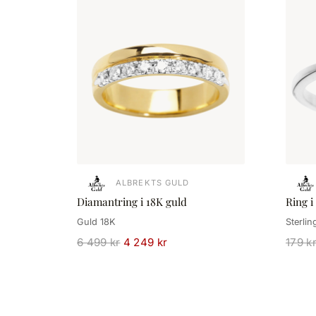
ALBREKTS GULD
Diamantring i 18K guld
Ring i
Guld 18K
Sterlin
6 499 kr
4 249 kr
179 k