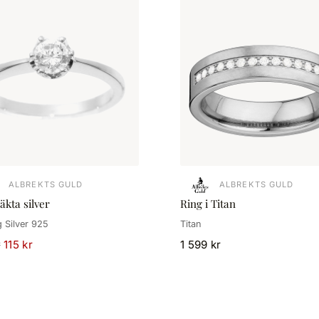
ALBREKTS GULD
ALBREKTS GULD
 äkta silver
Ring i Titan
g Silver 925
Titan
r
115 kr
1 599 kr