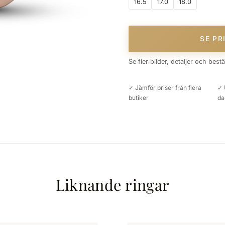
16.5
17.0
18.0
SE PR
Se fler bilder, detaljer och best
✓ Jämför priser från flera
✓ 
butiker
da
Liknande ringar