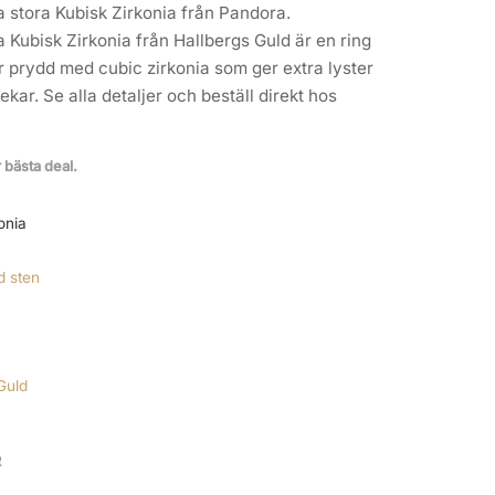
a stora Kubisk Zirkonia från Pandora.
a Kubisk Zirkonia från Hallbergs Guld är en ring
r prydd med cubic zirkonia som ger extra lyster
ekar. Se alla detaljer och beställ direkt hos
r bästa deal.
onia
d sten
Guld
R