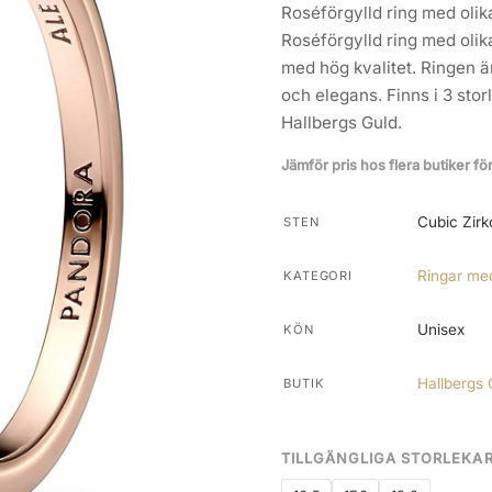
Roséförgylld ring med olik
Roséförgylld ring med olik
med hög kvalitet. Ringen ä
och elegans. Finns i 3 storl
Hallbergs Guld.
Jämför pris hos flera butiker fö
Cubic Zirk
STEN
Ringar me
KATEGORI
Unisex
KÖN
Hallbergs 
BUTIK
TILLGÄNGLIGA STORLEKA