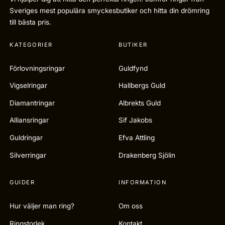
Sveriges mest populära smyckesbutiker och hitta din drömring
till bästa pris.
KATEGORIER
BUTIKER
Förlovningsringar
Guldfynd
Vigselringar
Hallbergs Guld
Diamantringar
Albrekts Guld
Alliansringar
Sif Jakobs
Guldringar
Efva Attling
Silverringar
Drakenberg Sjölin
GUIDER
INFORMATION
Hur väljer man ring?
Om oss
Ringstorlek
Kontakt