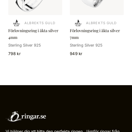
ALBREKTS GULD
ALBREKTS GULD
Förlovningsring i äkta silver
Förlovningsring i äkta silver
4mm
7mm
Sterling Silver 925
Sterling Silver 925
798 kr
949 kr
Vi hjälper dig att hitta den perfekta ringen. Jämför ringar från