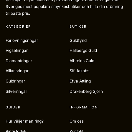
Sveriges mest populära smyckesbutiker och hitta din drömring
till bästa pris.
KATEGORIER
BUTIKER
Förlovningsringar
Guldfynd
Vigselringar
Hallbergs Guld
Diamantringar
Albrekts Guld
Alliansringar
Sif Jakobs
Guldringar
Efva Attling
Silverringar
Drakenberg Sjölin
GUIDER
INFORMATION
Hur väljer man ring?
Om oss
Ringstorlek
Kontakt