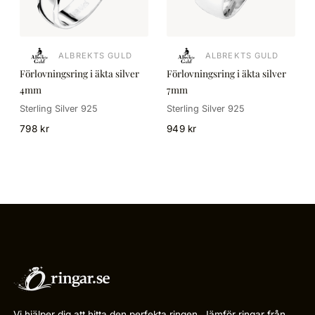
ALBREKTS GULD
ALBREKTS GULD
Förlovningsring i äkta silver
Förlovningsring i äkta silver
4mm
7mm
Sterling Silver 925
Sterling Silver 925
798 kr
949 kr
Vi hjälper dig att hitta den perfekta ringen. Jämför ringar från