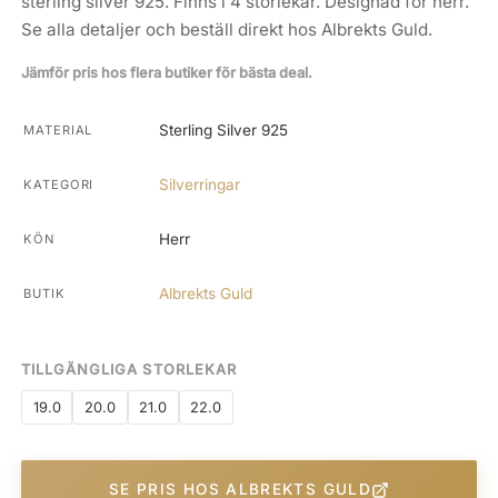
sterling silver 925. Finns i 4 storlekar. Designad för herr.
Se alla detaljer och beställ direkt hos Albrekts Guld.
Jämför pris hos flera butiker för bästa deal.
Sterling Silver 925
MATERIAL
Silverringar
KATEGORI
Herr
KÖN
Albrekts Guld
BUTIK
TILLGÄNGLIGA STORLEKAR
19.0
20.0
21.0
22.0
SE PRIS HOS ALBREKTS GULD