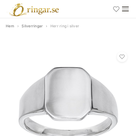
Hem
›
Silverringar
›
Herr ring i silver