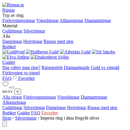
Ringar
Typ av ring
Förlovningsringar
Vigselringar
Alliansringar
Diamantringar
Material
Guldringar
Silverringar
Alla
Damringar
Herrringar
Ringar med sten
Butiker
Guider
Hur väljer man ring?
Ringstorlek
Diamantguide
Guld vs vitguld
Förlovning vs vigsel
FAQ
Favoriter
×
MENY
Alla ringar
Förlovningsringar
Vigselringar
Diamantringar
Alliansringar
Guldringar
Silverringar
Damringar
Herrringar
Ringar med sten
Butiker
Guider
FAQ
Favoriter
Hem
›
Silverringar
›
Imperia ring i äkta förgyllt silver