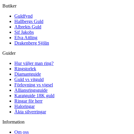
Butiker
Guldfynd
Hallbergs Guld
Albrekts Guld
Sif Jakobs
Efva Attling
Drakenberg Sjölin
Guider
Hur väljer man ring?
Ringstorlek
Diamantguide
Guld vs vitguld
Förlovning vs vigsel
Alliansringsguide
Karatguide 18K guld
Ringar för herr
Haloringar
Äkta silverringar
Information
Om oss