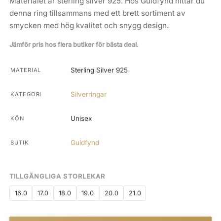
Materialet är sterling silver 925. Hos Guldfynd hittar du
denna ring tillsammans med ett brett sortiment av
smycken med hög kvalitet och snygg design.
Jämför pris hos flera butiker för bästa deal.
Sterling Silver 925
MATERIAL
Silverringar
KATEGORI
Unisex
KÖN
Guldfynd
BUTIK
TILLGÄNGLIGA STORLEKAR
16.0
17.0
18.0
19.0
20.0
21.0