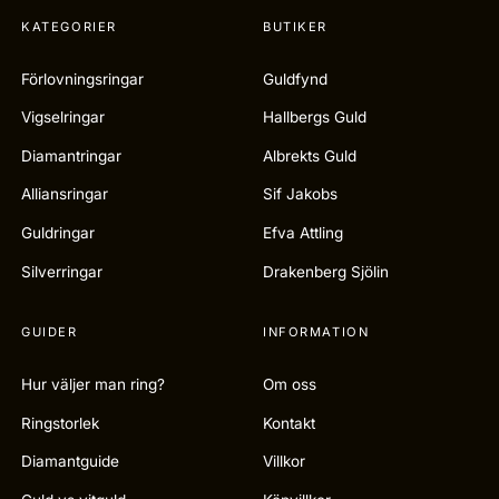
KATEGORIER
BUTIKER
Förlovningsringar
Guldfynd
Vigselringar
Hallbergs Guld
Diamantringar
Albrekts Guld
Alliansringar
Sif Jakobs
Guldringar
Efva Attling
Silverringar
Drakenberg Sjölin
GUIDER
INFORMATION
Hur väljer man ring?
Om oss
Ringstorlek
Kontakt
Diamantguide
Villkor