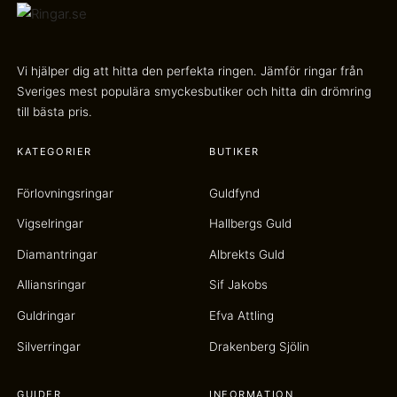
Vi hjälper dig att hitta den perfekta ringen. Jämför ringar från
Sveriges mest populära smyckesbutiker och hitta din drömring
till bästa pris.
KATEGORIER
BUTIKER
Förlovningsringar
Guldfynd
Vigselringar
Hallbergs Guld
Diamantringar
Albrekts Guld
Alliansringar
Sif Jakobs
Guldringar
Efva Attling
Silverringar
Drakenberg Sjölin
GUIDER
INFORMATION