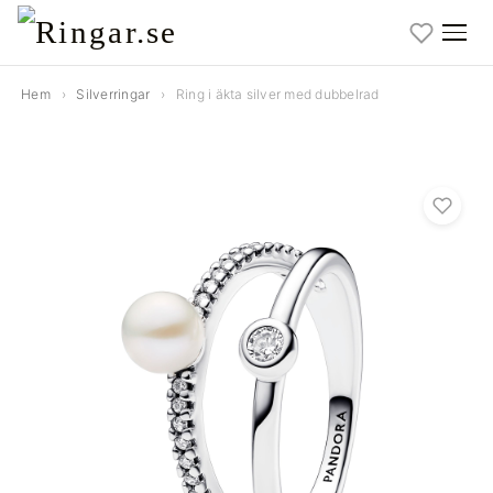
Hem
›
Silverringar
›
Ring i äkta silver med dubbelrad