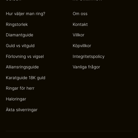
Hur väljer man ring?
Om oss
Ringstorlek
Kontakt
Diamantguide
Villkor
Guld vs vitguld
Köpvillkor
Förlovning vs vigsel
Integritetspolicy
Alliansringsguide
Vanliga frågor
Karatguide 18K guld
Ringar för herr
Haloringar
Äkta silverringar