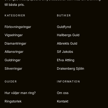
till bästa pris.
KATEGORIER
BUTIKER
Förlovningsringar
Guldfynd
Vigselringar
Hallbergs Guld
Diamantringar
Albrekts Guld
Alliansringar
Sif Jakobs
Guldringar
Efva Attling
Silverringar
Drakenberg Sjölin
GUIDER
INFORMATION
Hur väljer man ring?
Om oss
Ringstorlek
Kontakt