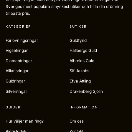
Sveriges mest populära smyckesbutiker och hitta din drömring
till bästa pris.
KATEGORIER
BUTIKER
Förlovningsringar
Guldfynd
Vigselringar
Hallbergs Guld
Diamantringar
Albrekts Guld
Alliansringar
Sif Jakobs
Guldringar
Efva Attling
Silverringar
Drakenberg Sjölin
GUIDER
INFORMATION
Hur väljer man ring?
Om oss
Ringstorlek
Kontakt