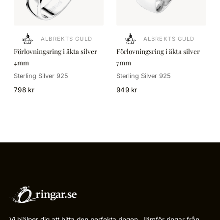
ALBREKTS GULD
ALBREKTS GULD
Förlovningsring i äkta silver
Förlovningsring i äkta silver
4mm
7mm
Sterling Silver 925
Sterling Silver 925
798 kr
949 kr
Vi hjälper dig att hitta den perfekta ringen. Jämför ringar från