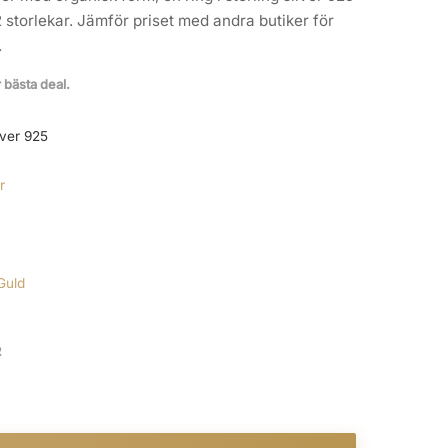
2 storlekar. Jämför priset med andra butiker för
.
r bästa deal.
lver 925
r
Guld
R