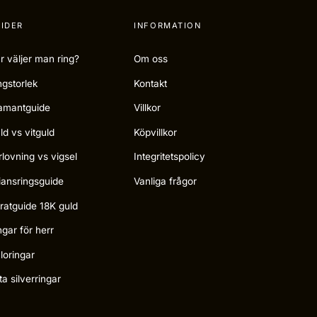
IDER
INFORMATION
r väljer man ring?
Om oss
ngstorlek
Kontakt
amantguide
Villkor
ld vs vitguld
Köpvillkor
rlovning vs vigsel
Integritetspolicy
liansringsguide
Vanliga frågor
ratguide 18K guld
ngar för herr
loringar
ta silverringar