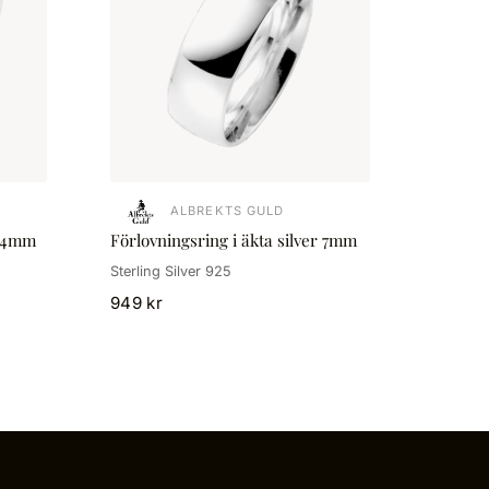
ALBREKTS GULD
r 4mm
Förlovningsring i äkta silver 7mm
Sterling Silver 925
949 kr