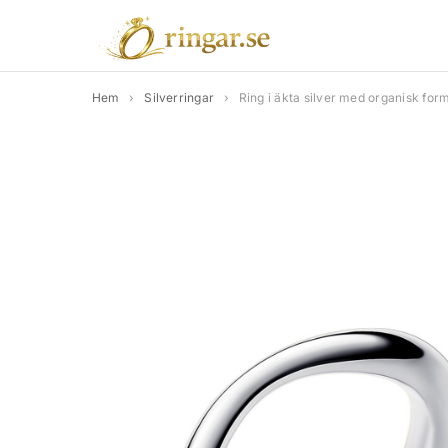
Hem
›
Silverringar
›
Ring i äkta silver med organisk for