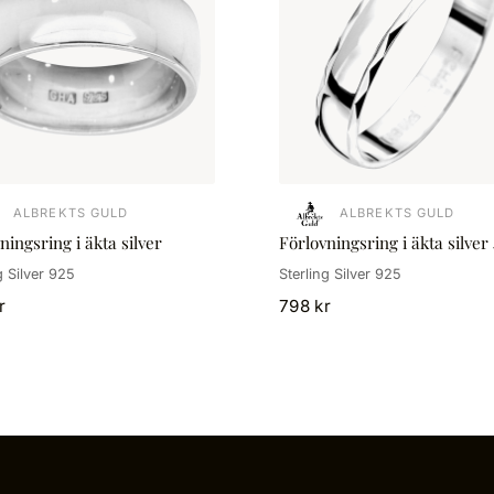
ALBREKTS GULD
ALBREKTS GULD
ningsring i äkta silver
Förlovningsring i äkta silve
g Silver 925
Sterling Silver 925
r
798 kr