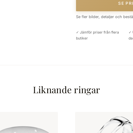
SE PR
Se fler bilder, detaljer och best
✓ Jämför priser från flera
✓ 
butiker
da
Liknande ringar