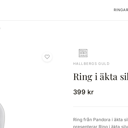
RINGA
m
HALLBERGS GULD
Ring i äkta s
399 kr
Ring från Pandora i äkta s
presenterar Ring i äkta sil