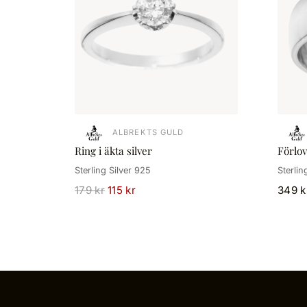
ALBREKTS GULD
Ring i äkta silver
Förlov
Sterling Silver 925
Sterlin
179 kr
115 kr
349 k