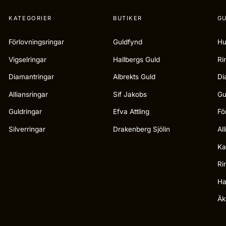
KATEGORIER
BUTIKER
GU
Förlovningsringar
Guldfynd
Hu
Vigselringar
Hallbergs Guld
Ri
Diamantringar
Albrekts Guld
Di
Alliansringar
Sif Jakobs
Gu
Guldringar
Efva Attling
Fö
Silverringar
Drakenberg Sjölin
Al
Ka
Ri
Ha
Äk