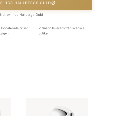
IS HOS HALLBERGS GULD
äll direkt hos Hallbergs Guld
Uppdaterade priser
✓ Snabb leverans från svenska
gligen
butiker