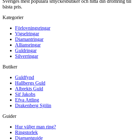
Sveriges mest populära smyckesbutiker och hitta din drömring till
bästa pris.
Kategorier
Förlovningsringar
Vigselringar
Diamantringar
Alliansringar
Guldringar
Silverringar
Butiker
Guldfynd
Hallbergs Guld
Albrekts Guld
Sif Jakobs
Efva Attling
Drakenberg Sjölin
Guider
Hur väljer man ring?
Ringstorlek
Diamantguide