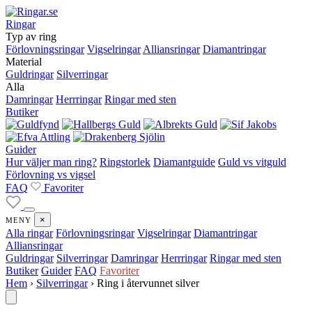
Ringar
Typ av ring
Förlovningsringar
Vigselringar
Alliansringar
Diamantringar
Material
Guldringar
Silverringar
Alla
Damringar
Herrringar
Ringar med sten
Butiker
Guider
Hur väljer man ring?
Ringstorlek
Diamantguide
Guld vs vitguld
Förlovning vs vigsel
FAQ
Favoriter
×
MENY
Alla ringar
Förlovningsringar
Vigselringar
Diamantringar
Alliansringar
Guldringar
Silverringar
Damringar
Herrringar
Ringar med sten
Butiker
Guider
FAQ
Favoriter
Hem
›
Silverringar
›
Ring i återvunnet silver