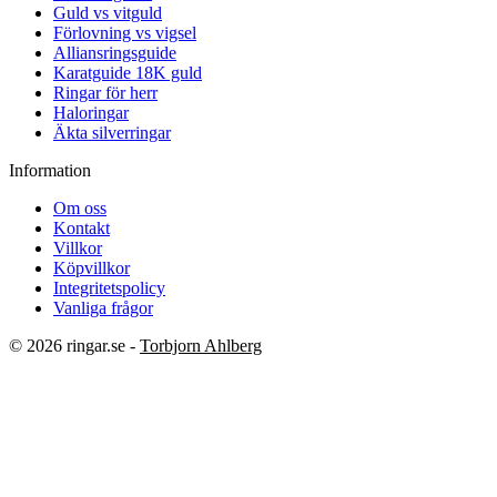
Guld vs vitguld
Förlovning vs vigsel
Alliansringsguide
Karatguide 18K guld
Ringar för herr
Haloringar
Äkta silverringar
Information
Om oss
Kontakt
Villkor
Köpvillkor
Integritetspolicy
Vanliga frågor
© 2026 ringar.se -
Torbjorn Ahlberg