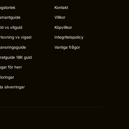
ngstorlek
Kontakt
amantguide
Villkor
ld vs vitguld
Köpvillkor
rlovning vs vigsel
Integritetspolicy
liansringsguide
Vanliga frågor
ratguide 18K guld
ngar för herr
loringar
ta silverringar