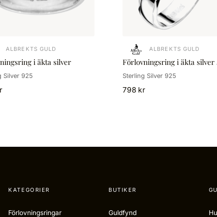
ALBREKTS GULD
ALBREKTS GULD
ningsring i äkta silver
Förlovningsring i äkta silve
g Silver 925
Sterling Silver 925
r
798 kr
KATEGORIER
BUTIKER
GU
Förlovningsringar
Guldfynd
Hu