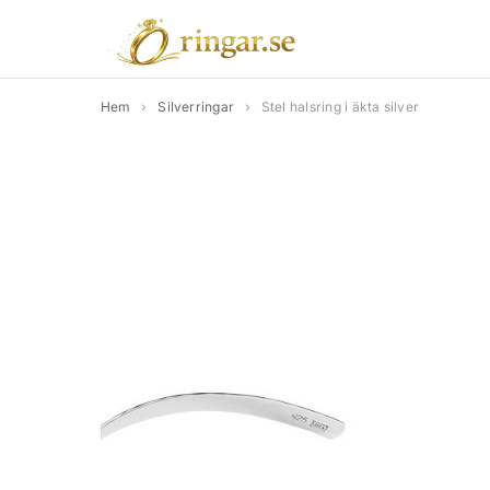
Hem
›
Silverringar
›
Stel halsring i äkta silver