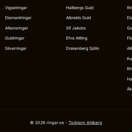
Vigselringar
Hallbergs Guld
Ri
Diamantringar
Albrekts Guld
Di
Alliansringar
Sif Jakobs
Gu
Guldringar
Efva Attling
Fö
Silverringar
Drakenberg Sjölin
Al
Ka
Ri
Ha
Äk
© 2026 ringar.se -
Torbjorn Ahlberg