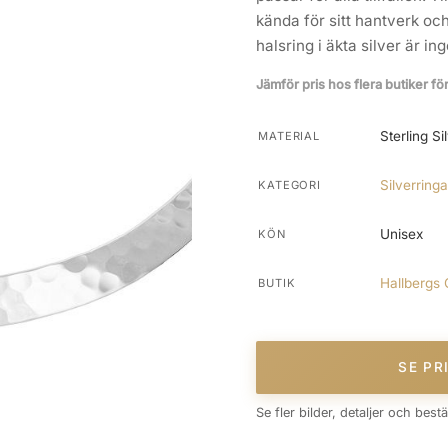
kända för sitt hantverk oc
halsring i äkta silver är in
Jämför pris hos flera butiker fö
Sterling Si
MATERIAL
Silverringa
KATEGORI
Unisex
KÖN
Hallbergs 
BUTIK
SE PR
Se fler bilder, detaljer och best