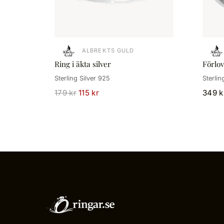
ALBREKTS GULD
Ring i äkta silver
Förlov
Sterling Silver 925
Sterlin
179 kr
115 kr
349 k