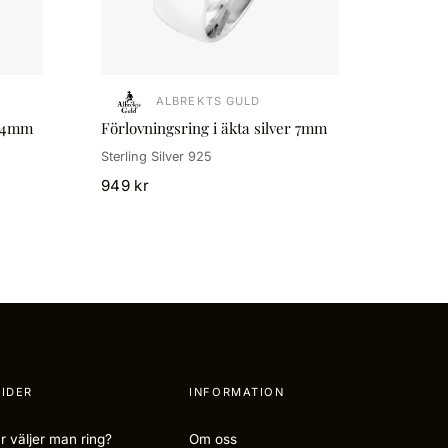
ALBREKTS GULD
r 4mm
Förlovningsring i äkta silver 7mm
Sterling Silver 925
949 kr
IDER
INFORMATION
r väljer man ring?
Om oss