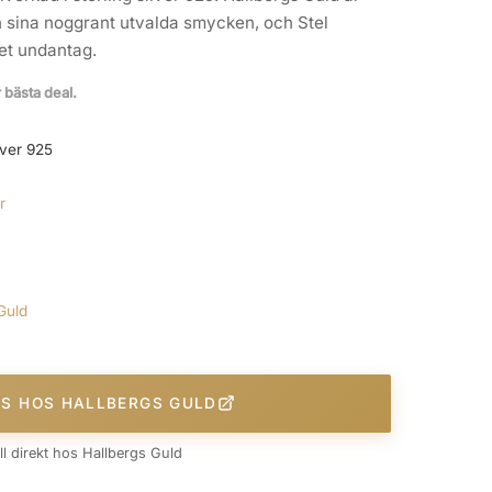
h sina noggrant utvalda smycken, och Stel
get undantag.
r bästa deal.
lver 925
r
Guld
IS HOS HALLBERGS GULD
äll direkt hos Hallbergs Guld