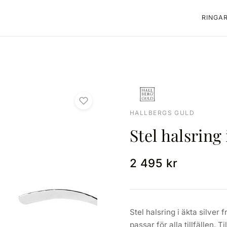
RINGA
HALLBERGS GULD
Stel halsring 
2 495 kr
Stel halsring i äkta silver 
passar för alla tillfällen. T