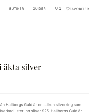
R
BUTIKER
GUIDER
FAQ
FAVORITER
i äkta silver
från Hallbergs Guld är en stilren silverring som
illverkad i sterling silver 925. Hallbergs Guld är