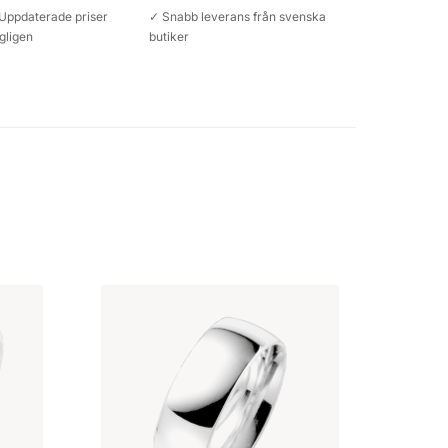
Uppdaterade priser
✓ Snabb leverans från svenska
gligen
butiker