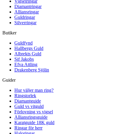
Vigselringar
Diamantringar
Alliansringar
Guldringar
Silverringar
Butiker
Guldfynd
Hallbergs Guld
Albrekts Guld
Sif Jakobs
Efva Attling
Drakenberg Sjölin
Guider
Hur väljer man ring?
Ringstorlek
Diamantguide
Guld vs vitguld
Förlovning vs vigsel
Alliansringsguide
Karatguide 18K guld
Ringar för herr
Haloringar