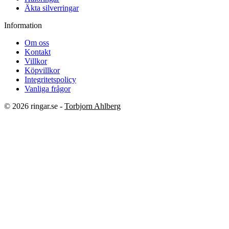
Äkta silverringar
Information
Om oss
Kontakt
Villkor
Köpvillkor
Integritetspolicy
Vanliga frågor
© 2026 ringar.se -
Torbjorn Ahlberg