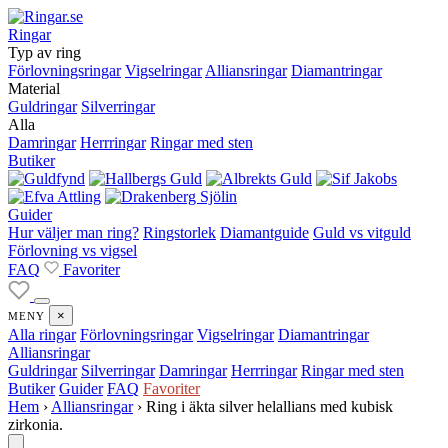
Ringar
Typ av ring
Förlovningsringar
Vigselringar
Alliansringar
Diamantringar
Material
Guldringar
Silverringar
Alla
Damringar
Herrringar
Ringar med sten
Butiker
Guider
Hur väljer man ring?
Ringstorlek
Diamantguide
Guld vs vitguld
Förlovning vs vigsel
FAQ
Favoriter
×
MENY
Alla ringar
Förlovningsringar
Vigselringar
Diamantringar
Alliansringar
Guldringar
Silverringar
Damringar
Herrringar
Ringar med sten
Butiker
Guider
FAQ
Favoriter
Hem
›
Alliansringar
›
Ring i äkta silver helallians med kubisk
zirkonia.