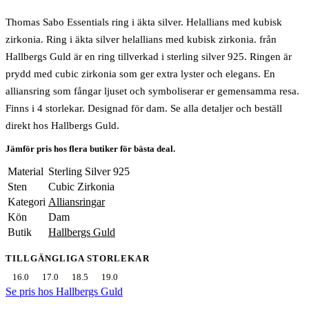
Thomas Sabo Essentials ring i äkta silver. Helallians med kubisk
zirkonia. Ring i äkta silver helallians med kubisk zirkonia. från
Hallbergs Guld är en ring tillverkad i sterling silver 925. Ringen är
prydd med cubic zirkonia som ger extra lyster och elegans. En
alliansring som fångar ljuset och symboliserar er gemensamma resa.
Finns i 4 storlekar. Designad för dam. Se alla detaljer och beställ
direkt hos Hallbergs Guld.
Jämför pris hos flera butiker för bästa deal.
Material
Sterling Silver 925
Sten
Cubic Zirkonia
Kategori
Alliansringar
Kön
Dam
Butik
Hallbergs Guld
TILLGÄNGLIGA STORLEKAR
16.0
17.0
18.5
19.0
Se pris hos Hallbergs Guld