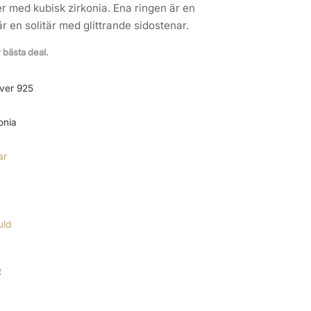
ver med kubisk zirkonia. Ena ringen är en
r en solitär med glittrande sidostenar.
r bästa deal.
lver 925
onia
ar
uld
R