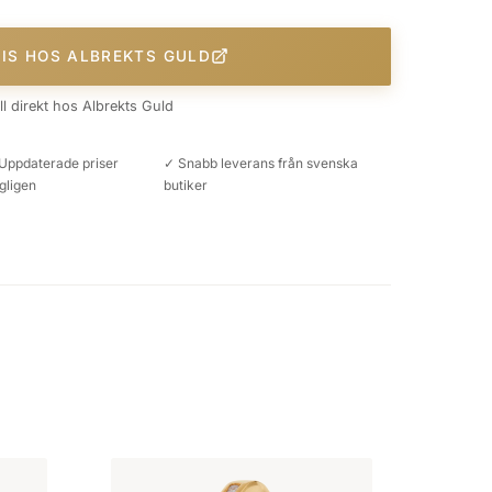
RIS HOS ALBREKTS GULD
äll direkt hos Albrekts Guld
Uppdaterade priser
✓ Snabb leverans från svenska
gligen
butiker