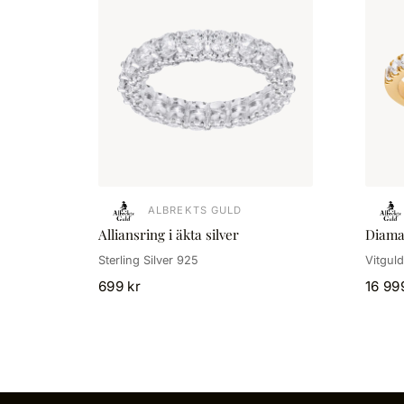
ALBREKTS GULD
Alliansring i äkta silver
Diaman
Sterling Silver 925
Vitguld
699 kr
16 99