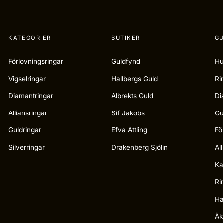
KATEGORIER
BUTIKER
GU
Förlovningsringar
Guldfynd
Hu
Vigselringar
Hallbergs Guld
Ri
Diamantringar
Albrekts Guld
Di
Alliansringar
Sif Jakobs
Gu
Guldringar
Efva Attling
Fö
Silverringar
Drakenberg Sjölin
Al
Ka
Ri
Ha
Äk