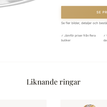
SE P
Se fler bilder, detaljer och best
✓ Jämför priser från flera
✓ 
butiker
da
Liknande ringar