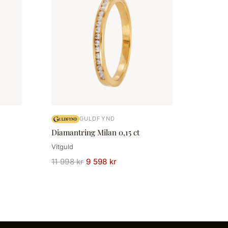
GULDFYND
Diamantring Milan 0,15 ct
Vitguld
11 998 kr
9 598 kr