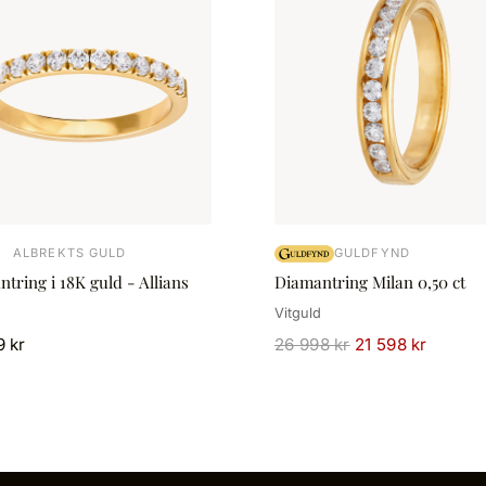
ALBREKTS GULD
GULDFYND
tring i 18K guld - Allians
Diamantring Milan 0,50 ct
Vitguld
9 kr
26 998 kr
21 598 kr