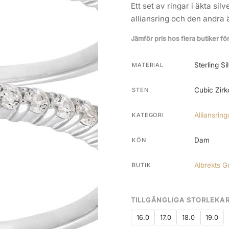
Ett set av ringar i äkta sil
alliansring och den andra ä
Jämför pris hos flera butiker fö
Sterling Si
MATERIAL
Cubic Zirk
STEN
Alliansring
KATEGORI
Dam
KÖN
Albrekts G
BUTIK
TILLGÄNGLIGA STORLEKA
16.0
17.0
18.0
19.0