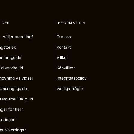
IDER
INFORMATION
r väljer man ring?
Om oss
ngstorlek
Kontakt
amantguide
Villkor
ld vs vitguld
Köpvillkor
rlovning vs vigsel
Integritetspolicy
liansringsguide
Vanliga frågor
ratguide 18K guld
ngar för herr
loringar
ta silverringar