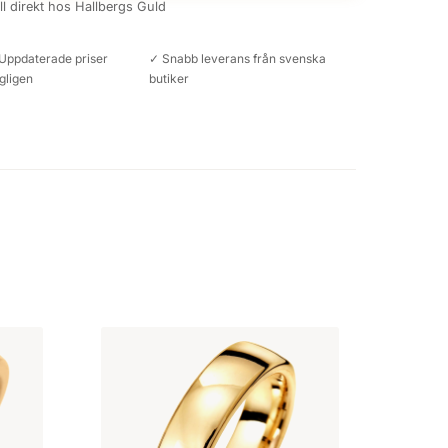
äll direkt hos Hallbergs Guld
Uppdaterade priser
✓ Snabb leverans från svenska
gligen
butiker