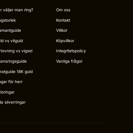
r väljer man ring?
Om oss
ngstorlek
Kontakt
amantguide
Villkor
ld vs vitguld
Köpvillkor
rlovning vs vigsel
Integritetspolicy
liansringsguide
Vanliga frågor
ratguide 18K guld
ngar för herr
loringar
ta silverringar