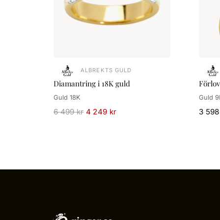
ALBREKTS GULD
Diamantring i 18K guld
Förlo
Guld 18K
Guld 9
6 499 kr
4 249 kr
3 598