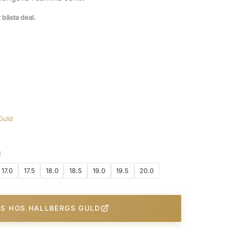
r bästa deal.
Guld
R
17.0
17.5
18.0
18.5
19.0
19.5
20.0
IS HOS HALLBERGS GULD