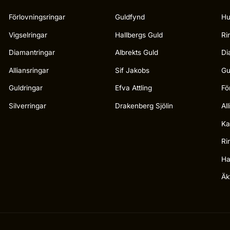
Förlovningsringar
Guldfynd
Hu
Vigselringar
Hallbergs Guld
Ri
Diamantringar
Albrekts Guld
Di
Alliansringar
Sif Jakobs
Gu
Guldringar
Efva Attling
Fö
Silverringar
Drakenberg Sjölin
Al
Ka
Ri
Ha
Äk