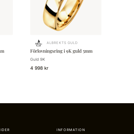
ALBREKTS GULD
mm
Förlovningsring i 9K guld 5mm
Guld 9K
4 998 kr
IDER
INFORMATION