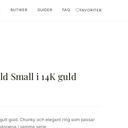
R
BUTIKER
GUIDER
FAQ
FAVORITER
ld Small i 14K guld
 gult guld. Chunky och elegant ring som passar
hängena i samma serie.