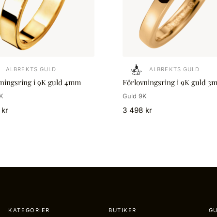
ALBREKTS GULD
ALBREKTS GULD
vningsring i 9K guld 4mm
Förlovningsring i 9K guld 3
K
Guld 9K
 kr
3 498 kr
KATEGORIER
BUTIKER
GU