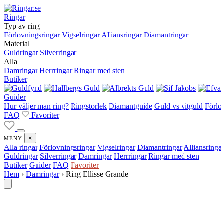
Ringar
Typ av ring
Förlovningsringar
Vigselringar
Alliansringar
Diamantringar
Material
Guldringar
Silverringar
Alla
Damringar
Herrringar
Ringar med sten
Butiker
Guider
Hur väljer man ring?
Ringstorlek
Diamantguide
Guld vs vitguld
Förlo
FAQ
Favoriter
×
MENY
Alla ringar
Förlovningsringar
Vigselringar
Diamantringar
Alliansringa
Guldringar
Silverringar
Damringar
Herrringar
Ringar med sten
Butiker
Guider
FAQ
Favoriter
Hem
›
Damringar
›
Ring Ellisse Grande