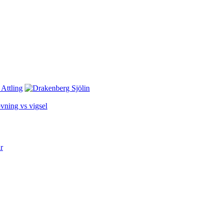
vning vs vigsel
r