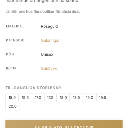
matchande örhängen och halsband.
Jämför pris hos flera butiker för bästa deal.
Roséguld
MATERIAL
Guldringar
KATEGORI
Unisex
KÖN
Guldfynd
BUTIK
TILLGÄNGLIGA STORLEKAR
15.0
15.5
17.0
17.5
18.0
18.5
19.0
19.5
20.0
SE PRIS HOS GULDFYND