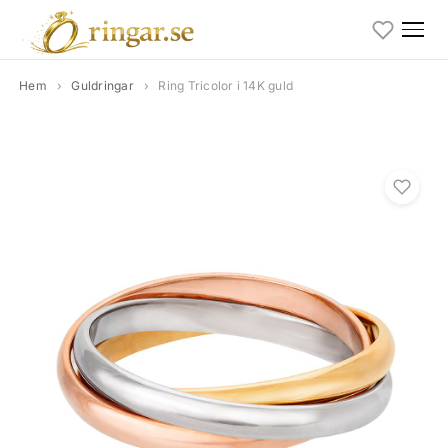
Hem
›
Guldringar
›
Ring Tricolor i 14K guld