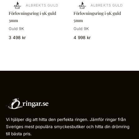
ALBREKTS GULD
ALBREKTS GULD
Förlovningsring i 9K guld
Förlovningsring i 9K guld
3mm
5mm
Guld 9K
Guld 9K
3 498 kr
4 998 kr
Vi hjälper dig att hitta den perfekta ringen. Jämför ringar från
Sveriges mest populära smyckesbutiker och hitta din drömring
till bästa pris.