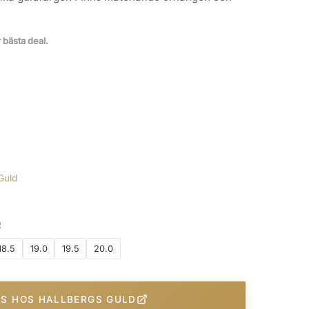
r bästa deal.
Guld
R
18.5
19.0
19.5
20.0
IS HOS HALLBERGS GULD