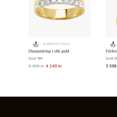
ALBREKTS GULD
Diamantring i 18K guld
Förlo
Guld 18K
Guld 9
6 499 kr
4 249 kr
3 598