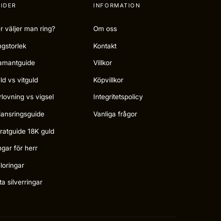
IDER
INFORMATION
r väljer man ring?
Om oss
ngstorlek
Kontakt
amantguide
Villkor
ld vs vitguld
Köpvillkor
rlovning vs vigsel
Integritetspolicy
liansringsguide
Vanliga frågor
ratguide 18K guld
ngar för herr
loringar
ta silverringar