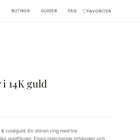
R
BUTIKER
GUIDER
FAQ
FAVORITER
 i 14K guld
tt & roséguld. En stilren ring med tre
ika guldfärger. Finns matchande örhängen och