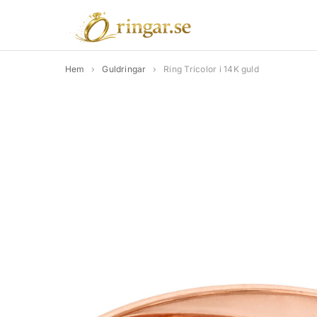
Hem
›
Guldringar
›
Ring Tricolor i 14K guld