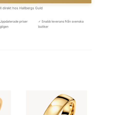
äll direkt hos Hallbergs Guld
Uppdaterade priser
✓ Snabb leverans från svenska
gligen
butiker