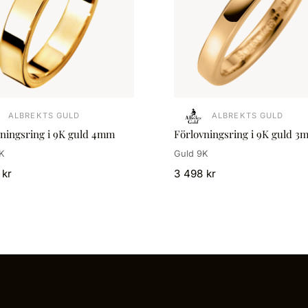
ALBREKTS GULD
ALBREKTS GULD
vningsring i 9K guld 4mm
Förlovningsring i 9K guld 3
K
Guld 9K
 kr
3 498 kr