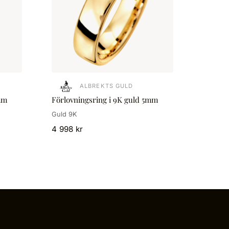
ALBREKTS GULD
mm
Förlovningsring i 9K guld 5mm
Guld 9K
4 998 kr