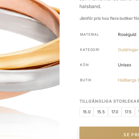
halsband.
Jämför pris hos flera butiker fö
Roséguld
MATERIAL
Guldringar
KATEGORI
Unisex
KÖN
Hallbergs 
BUTIK
TILLGÄNGLIGA STORLEKA
15.0
15.5
17.0
17.5
SE PR