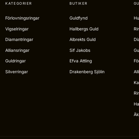
KATEGORIER
BUTIKER
GU
Förlovningsringar
Guldfynd
Hu
Vigselringar
Hallbergs Guld
Ri
Diamantringar
Albrekts Guld
Di
Alliansringar
Sif Jakobs
Gu
Guldringar
Efva Attling
Fö
Silverringar
Drakenberg Sjölin
Al
Ka
Ri
Ha
Äk